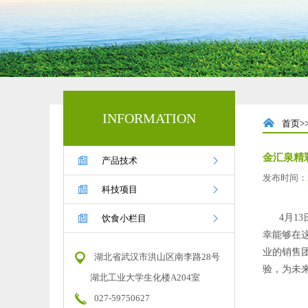
INFORMATION

首页>>
金汇泉精


产品技术
发布时间：


科技项目


4月13
饮食小栏目
幸能够在
业的销售
湖北省武汉市洪山区南李路28号
验，为未
湖北工业大学生化楼A204室
027-59750627