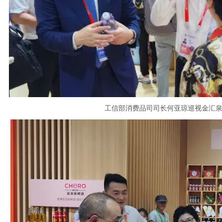
工信部消费品司司长何亚琼
巡视金汇