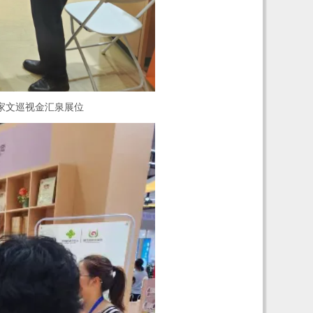
家文巡视金汇泉展位